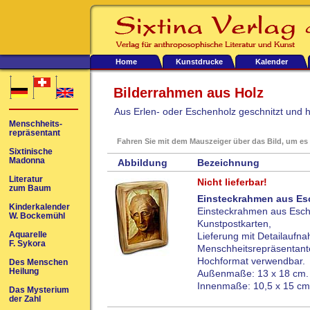
Home
Kunstdrucke
Kalender
Bilderrahmen aus Holz
Aus Erlen- oder Eschenholz geschnitzt und 
Menschheits-
repräsentant
Fahren Sie mit dem Mauszeiger über das Bild, um es
Sixtinische
Madonna
Abbildung
Bezeichnung
Literatur
Nicht lieferbar!
zum Baum
Einsteckrahmen aus Es
Kinderkalender
Einsteckrahmen aus Esche
W. Bockemühl
Kunstpostkarten,
Aquarelle
Lieferung mit Detailauf
F. Sykora
Menschheitsrepräsentante
Hochformat verwendbar.
Des Menschen
Heilung
Außenmaße: 13 x 18 cm.
Innenmaße: 10,5 x 15 cm
Das Mysterium
der Zahl