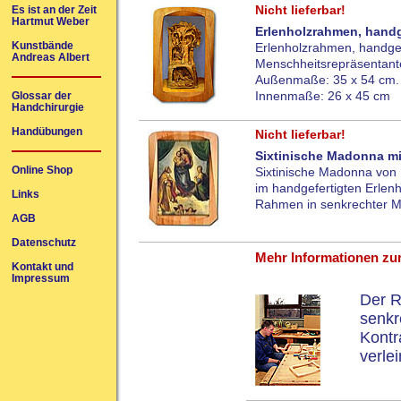
Nicht lieferbar!
Es ist an der Zeit
Hartmut Weber
Erlenholzrahmen, handg
Kunstbände
Erlenholzrahmen, handgef
Andreas Albert
Menschheitsrepräsentan
Außenmaße: 35 x 54 cm.
Innenmaße: 26 x 45 cm
Glossar der
Handchirurgie
Handübungen
Nicht lieferbar!
Sixtinische Madonna mi
Online Shop
Sixtinische Madonna von 
im handgefertigten Erlen
Links
Rahmen in senkrechter 
AGB
Datenschutz
Mehr Informationen zu
Kontakt und
Impressum
Der R
senkr
Kontr
verle