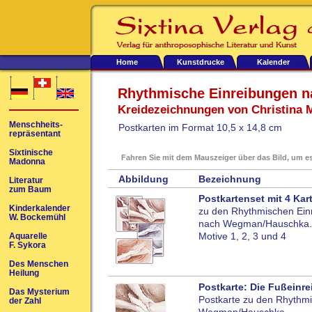
Home
Kunstdrucke
Kalender
Rhythmische Einreibungen 
Kreidezeichnungen von Christina 
Menschheits-
Postkarten im Format 10,5 x 14,8 cm
repräsentant
Sixtinische
Fahren Sie mit dem Mauszeiger über das Bild, um es
Madonna
Abbildung
Bezeichnung
Literatur
zum Baum
Postkartenset mit 4 Kar
Kinderkalender
zu den Rhythmischen Ein
W. Bockemühl
nach Wegman/Hauschka.
Motive 1, 2, 3 und 4
Aquarelle
F. Sykora
Des Menschen
Heilung
Postkarte: Die Fußeinr
Das Mysterium
Postkarte zu den Rhythm
der Zahl