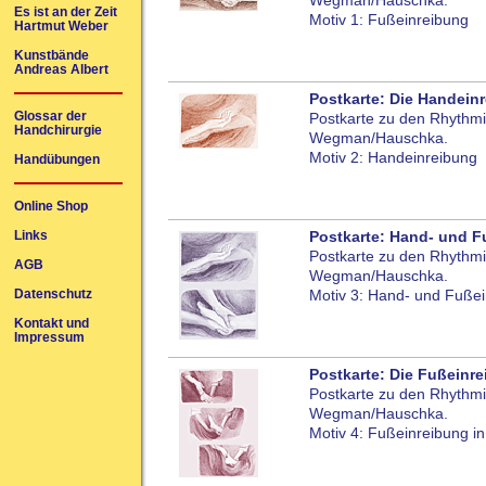
Wegman/Hauschka.
Es ist an der Zeit
Motiv 1: Fußeinreibung
Hartmut Weber
Kunstbände
Andreas Albert
Postkarte: Die Handein
Glossar der
Postkarte zu den Rhythm
Handchirurgie
Wegman/Hauschka.
Motiv 2: Handeinreibung
Handübungen
Online Shop
Links
Postkarte: Hand- und F
Postkarte zu den Rhythm
AGB
Wegman/Hauschka.
Datenschutz
Motiv 3: Hand- und Fuße
Kontakt und
Impressum
Postkarte: Die Fußeinre
Postkarte zu den Rhythm
Wegman/Hauschka.
Motiv 4: Fußeinreibung i