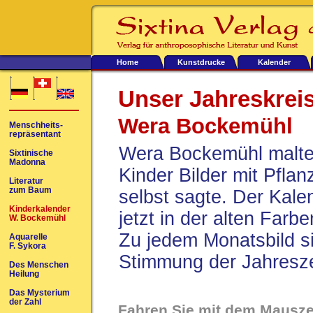
Home
Kunstdrucke
Kalender
Unser Jahreskreis
Wera Bockemühl
Menschheits-
repräsentant
Wera Bockemühl malte 
Sixtinische
Madonna
Kinder Bilder mit Pfla
Literatur
zum Baum
selbst sagte. Der Kalen
Kinderkalender
jetzt in der alten Farb
W. Bockemühl
Zu jedem Monatsbild si
Aquarelle
F. Sykora
Stimmung der Jahresze
Des Menschen
Heilung
Das Mysterium
der Zahl
Fahren Sie mit dem Mauszei