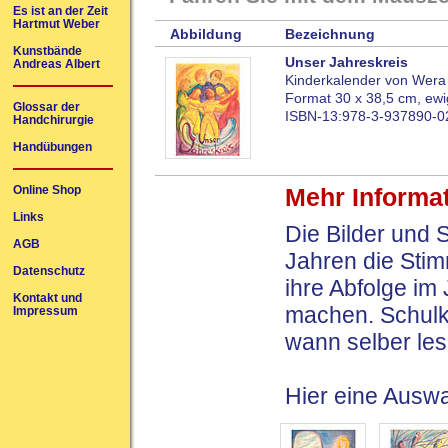
Es ist an der Zeit
Hartmut Weber
Abbildung
Bezeichnung
Kunstbände
Unser Jahreskreis
Andreas Albert
Kinderkalender von Wer
Format 30 x 38,5 cm, ew
Glossar der
ISBN-13:978-3-937890-0
Handchirurgie
Handübungen
Online Shop
Mehr Informa
Links
Die Bilder und 
AGB
Jahren die Sti
Datenschutz
ihre Abfolge im
Kontakt und
machen. Schulki
Impressum
wann selber les
Hier eine Auswa